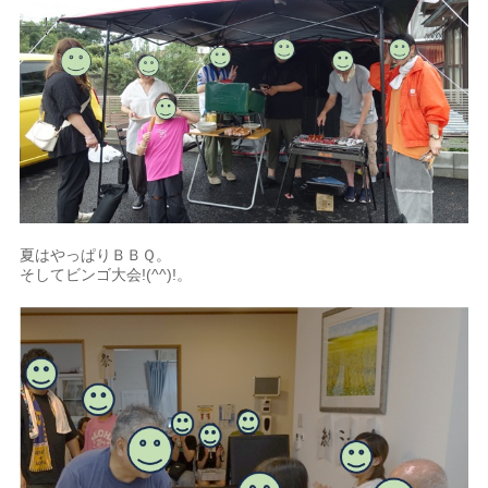
夏はやっぱりＢＢＱ。
そしてビンゴ大会!(^^)!。